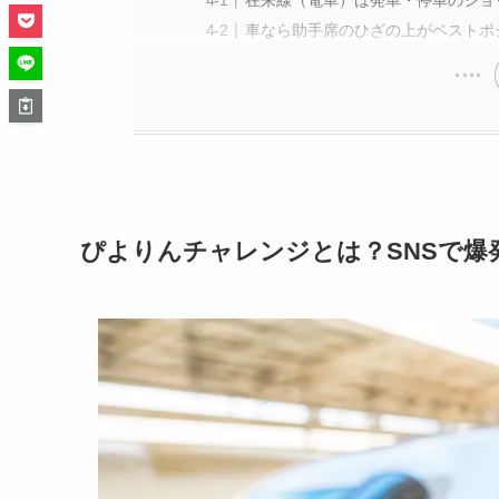
在来線（電車）は発車・停車のショ
車なら助手席のひざの上がベストポ
ぴよりんチャレンジとは？SNSで爆