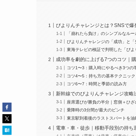
ぴよりんチャレンジとは？SNSで
「崩れたら負け」のシンプルなルー
ぴよりんチャレンジの「成功」と「
東海テレビの検証で判明した「ぴよ
成功率を劇的に上げる7つのコツ｜
コツ1〜3：購入時にやるべき3つの
コツ4〜5：持ち方の基本テクニック
コツ6〜7：時間と季節の読み方
新幹線でのぴよりんチャレンジ攻略
座席選びが勝負の半分｜窓側＋ひざ
乗降時の3分間が最大のピンチ
東京駅到着後のラストスパートを油
電車・車・徒歩｜移動手段別の持ち