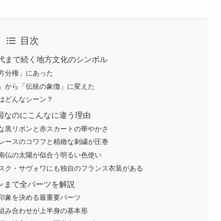
目次
現代まで続く地方文化のシンボル
方分権」にあった
」から「伝統の象徴」に変えた
はどんなシーン？
国なのにこんなに違う理由
な黒リボンと赤スカートの華やかさ
レースのコワフと精緻な刺繍が圧巻
南仏の太陽が似合う明るい色使い
スク・サヴォワにも独自のフランス衣装がある
ンまで全パーツを解説
印象を決める最重要パーツ
組み合わせが上半身の基本形