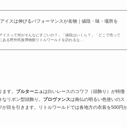
コアイスは伸びるパフォーマンスが名物｜値段・味・場所を
アイスって何がそんなにすごいの？」「値段はいくら？」「どこで売って
ある野外民族博物館リトルワールドを訪れるな...
ります。
ブルターニュ
は白いレースのコワフ（頭飾り）が特徴
きなリボン型頭飾り。
プロヴァンス
は南仏の明るい色使いのス
フが目を引きます。リトルワールドでは各地方の衣装を500円