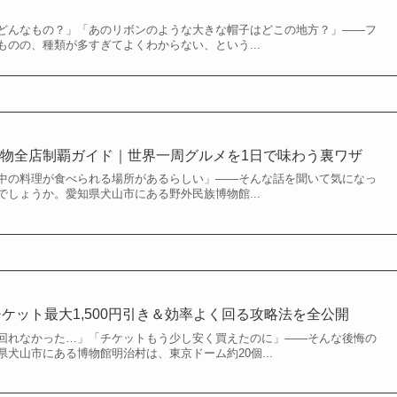
どんなもの？」「あのリボンのような大きな帽子はどこの地方？」——フ
のの、種類が多すぎてよくわからない、という...
物全店制覇ガイド｜世界一周グルメを1日で味わう裏ワザ
中の料理が食べられる場所があるらしい」——そんな話を聞いて気になっ
しょうか。愛知県犬山市にある野外民族博物館...
チケット最大1,500円引き＆効率よく回る攻略法を全公開
回れなかった…」「チケットもう少し安く買えたのに」——そんな後悔の
犬山市にある博物館明治村は、東京ドーム約20個...