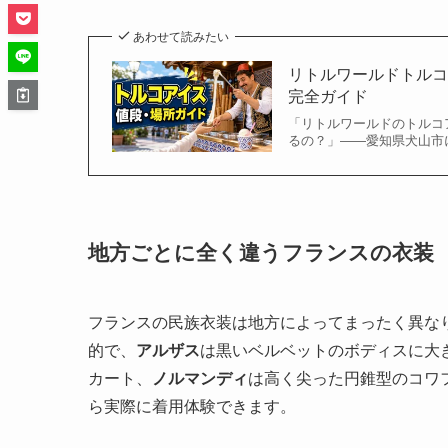
あわせて読みたい
リトルワールドトル
完全ガイド
「リトルワールドのトルコ
るの？」——愛知県犬山市に
地方ごとに全く違うフランスの衣装
フランスの民族衣装は地方によってまったく異な
的で、
アルザス
は黒いベルベットのボディスに大
カート、
ノルマンディ
は高く尖った円錐型のコワ
ら実際に着用体験できます。