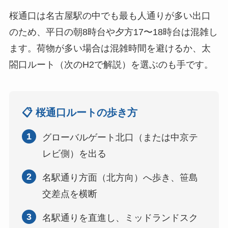
桜通口は名古屋駅の中でも最も人通りが多い出口
のため、平日の朝8時台や夕方17〜18時台は混雑し
ます。荷物が多い場合は混雑時間を避けるか、太
閤口ルート（次のH2で解説）を選ぶのも手です。
📋 桜通口ルートの歩き方
1
グローバルゲート北口（または中京テ
レビ側）を出る
2
名駅通り方面（北方向）へ歩き、笹島
交差点を横断
3
名駅通りを直進し、ミッドランドスク