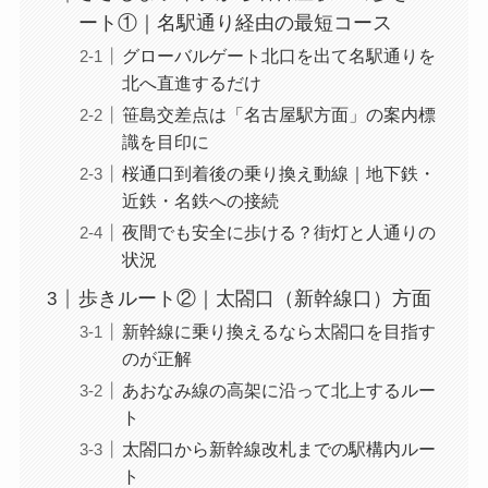
ート①｜名駅通り経由の最短コース
グローバルゲート北口を出て名駅通りを
北へ直進するだけ
笹島交差点は「名古屋駅方面」の案内標
識を目印に
桜通口到着後の乗り換え動線｜地下鉄・
近鉄・名鉄への接続
夜間でも安全に歩ける？街灯と人通りの
状況
歩きルート②｜太閤口（新幹線口）方面
新幹線に乗り換えるなら太閤口を目指す
のが正解
あおなみ線の高架に沿って北上するルー
ト
太閤口から新幹線改札までの駅構内ルー
ト